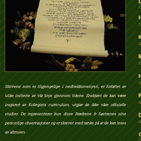
K
F
N
K
H
Skrivene som er tilgjengelige i nedtrekksmenyen, er forfattet av
ulike initierte av vår linje gjennom tidene. Enskjønt de kan være
A
inspirert av Kollegiets curriculum, utgjør de ikke våre offisielle
studier. De representerer kun disse Brødrene & Søstrenes sine
A
personlige observasjoner og er skrevet med tanke på at de kan leses
av allmuen.
P