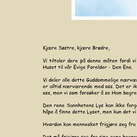
Kjære Søstre, kjære Brødre,
Vi tiltaler dere på denne måten fordi v
Huset til vår Evige Forelder - Den Ene.
Vi deler alle dette Guddommelige nærvær 
er alltid nærværende med oss.
Det er ik
oss, men vi som forsøker å se Ham begren
Den rene Sannhetens Lys kan ikke farges 
håpe å finne dette Lyset, men kun det vi
Hvordan kan mennesket frigjøre seg fra
Det må frigjøre seg fra sine egne begre