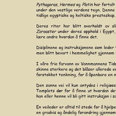
Pythagoras, Hermes
og
Plotin
har fortalt 
under den vestlige verdens tegn.
Denne 
tidlige egyptiske og keltiske presteskap.
Deres riter har blitt overholdt av sl
Zoroaster
under deres opphold i Egypt, 
lære andre hvordan å finne det.
Disiplinene og instruksjonene som leder 
men blitt bevart i hemmelighet gjennom t
I våre frie farvann av Vannmannens Tids
skinne sterkere og det blåser allerede e
forstokket tenkning, for å åpenbare en n
Den sanne vei vil kun antydes i religiø
Templets dør for å finne ut hvordan det
han eller henne vil bli gitt instruksjon i
En veileder er alltid til stede for å hjel
en gradvis og åndelig forandring gjennom