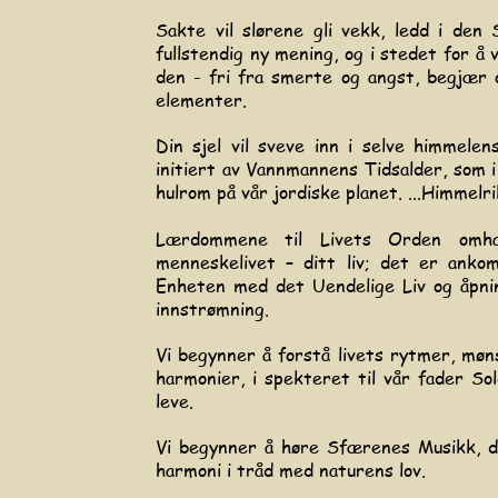
Sakte vil slørene gli vekk, ledd i den S
fullstendig ny mening, og i stedet for å 
den - fri fra smerte og angst, begjær o
elementer.
Din sjel vil sveve inn i selve himmelen
initiert av Vannmannens Tidsalder, som i
hulrom på vår jordiske planet.
...Himmelr
Lærdommene til Livets Orden omhan
menneskelivet – ditt liv; det er ankom
Enheten med det Uendelige Liv og åpni
innstrømning.
Vi begynner å forstå livets rytmer, møn
harmonier, i spekteret til vår fader Sol
leve.
Vi begynner å høre Sfærenes Musikk, d
harmoni i tråd med naturens lov.