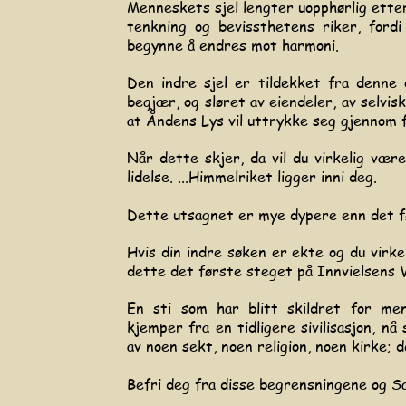
Menneskets sjel lengter uopphørlig ette
tenkning og bevissthetens riker, fordi
begynne å endres mot harmoni.
Den indre sjel er tildekket fra denne o
begjær, og sløret av eiendeler, av selvisk
at Åndens Lys vil uttrykke seg gjennom f
Når dette skjer, da vil du virkelig vær
lidelse.
...Himmelriket ligger inni deg.
Dette utsagnet er mye dypere enn det fø
Hvis din indre søken er ekte og du virke
dette det første steget på Innvielsens V
En sti som har blitt skildret for m
kjemper fra en tidligere sivilisasjon, n
av noen sekt, noen religion, noen kirke; 
Befri deg fra disse begrensningene og S