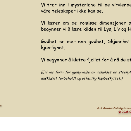
Vi trer inn i mysteriene til de virvlen
våre teleskoper ikke kan se.
Vi lærer om de romløse dimensjoner so
begynner vi å lære kilden til Lys, Liv og 
Godhet er mer enn godhet, Skjønnhet 
kjærlighet.
Vi begynner å klatre fjellet for å nå de s
(Enhver form for gjengivelse av innholdet er strengt 
eksklusivt forbeholdt og offentlig kopibeskyttet.)
Bruk
skrivebordsvisning
for bes
© 2025 C